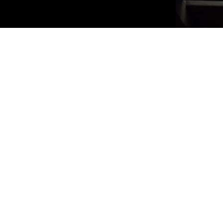
Meesters in brandpreve
Deze wereld is voor Denn
Dennis de organisator. B