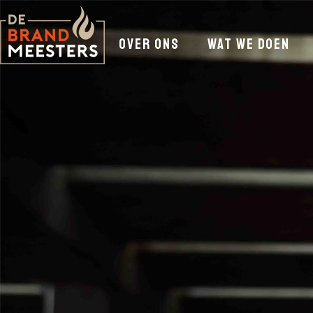
over ons
wat we doen