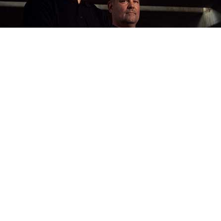
Marc Roelofs en Dennis Nijstad
ntie
is en Marc bekend terrein vanuit elk hun eigen expertise. Marc
eide met dezelfde hoge lat. Ze dagen je uit. Of je nu architect